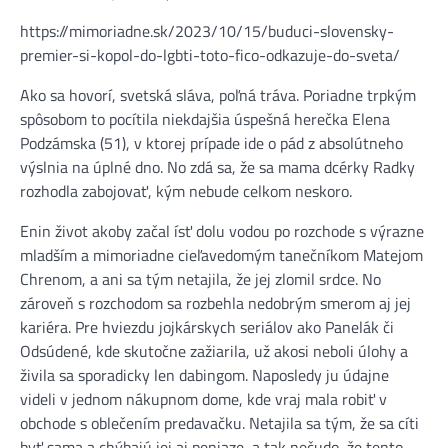
https://mimoriadne.sk/2023/10/15/buduci-slovensky-
premier-si-kopol-do-lgbti-toto-fico-odkazuje-do-sveta/
Ako sa hovorí, svetská sláva, poľná tráva. Poriadne trpkým
spôsobom to pocítila niekdajšia úspešná herečka Elena
Podzámska (51), v ktorej prípade ide o pád z absolútneho
výslnia na úplné dno. No zdá sa, že sa mama dcérky Radky
rozhodla zabojovať, kým nebude celkom neskoro.
Enin život akoby začal ísť dolu vodou po rozchode s výrazne
mladším a mimoriadne cieľavedomým tanečníkom Matejom
Chrenom, a ani sa tým netajila, že jej zlomil srdce. No
zároveň s rozchodom sa rozbehla nedobrým smerom aj jej
kariéra. Pre hviezdu jojkárskych seriálov ako Panelák či
Odsúdené, kde skutočne zažiarila, už akosi neboli úlohy a
živila sa sporadicky len dabingom. Naposledy ju údajne
videli v jednom nákupnom dome, kde vraj mala robiť v
obchode s oblečením predavačku. Netajila sa tým, že sa cíti
byť sama a chýbajú jej aj peniaze, a tak nečudo, že tento