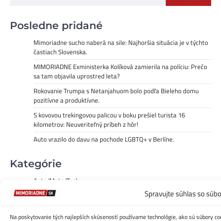
Posledne pridané
Mimoriadne sucho naberá na sile: Najhoršia situácia je v týchto
častiach Slovenska.
MIMORIADNE Exministerka Kolíková zamierila na políciu: Prečo
sa tam objavila uprostred leta?
Rokovanie Trumpa s Netanjahuom bolo podľa Bieleho domu
pozitívne a produktívne.
S kovovou trekingovou palicou v boku prešiel turista 16
kilometrov: Neuveriteľný príbeh z hôr!
Auto vrazilo do davu na pochode LGBTQ+ v Berlíne.
Kategórie
Auto/Moto/Tech
Spravujte súhlas so súb
ČESKO
Domáce
Na poskytovanie tých najlepších skúseností používame technológie, ako sú súbory coo