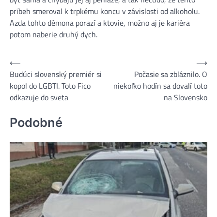
príbeh smeroval k trpkému koncu v závislosti od alkoholu.
Azda tohto démona porazí a ktovie, možno aj je kariéra
potom naberie druhý dych.
⟵
⟶
Navigácia
Budúci slovenský premiér si
Počasie sa zbláznilo. O
v
kopol do LGBTI. Toto Fico
niekoľko hodín sa dovalí toto
článku
odkazuje do sveta
na Slovensko
Podobné