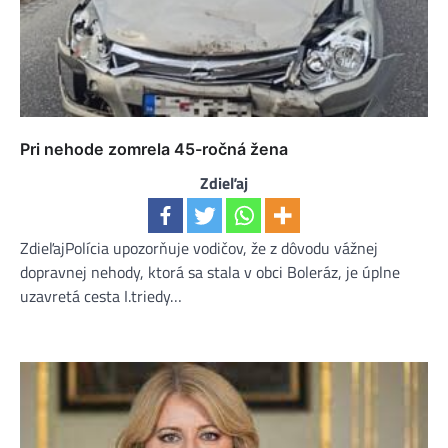
Pri nehode zomrela 45-ročná žena
Zdieľaj
ZdieľajPolícia upozorňuje vodičov, že z dôvodu vážnej
dopravnej nehody, ktorá sa stala v obci Boleráz, je úplne
uzavretá cesta I.triedy…