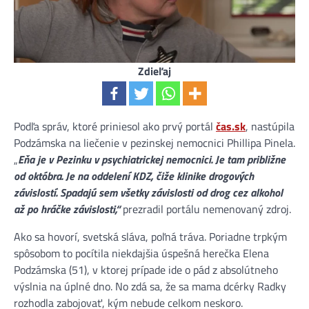
Zdieľaj
​Podľa správ, ktoré priniesol ako prvý portál
čas.sk
, nastúpila
Podzámska na liečenie v pezinskej nemocnici Phillipa Pinela.
„
Eňa je v Pezinku v psychiatrickej nemocnici. Je tam približne
od októbra. Je na oddelení KDZ, čiže klinike drogových
závislostí. Spadajú sem všetky závislosti od drog cez alkohol
až po hráčke závislosti,“
prezradil portálu nemenovaný zdroj.
Ako sa hovorí, svetská sláva, poľná tráva. Poriadne trpkým
spôsobom to pocítila niekdajšia úspešná herečka Elena
Podzámska (51), v ktorej prípade ide o pád z absolútneho
výslnia na úplné dno. No zdá sa, že sa mama dcérky Radky
rozhodla zabojovať, kým nebude celkom neskoro.