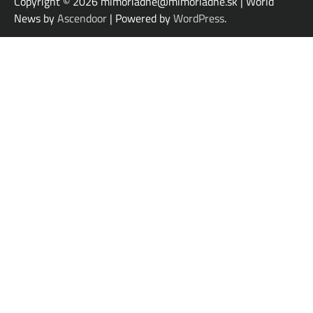
Copyright © 2026
mimoriadne@mimoriadne.sk | World
News by
Ascendoor
| Powered by
WordPress
.