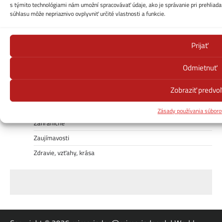
Ekonomika
s týmito technológiami nám umožní spracovávať údaje, ako je správanie pri prehliadan
súhlasu môže nepriaznivo ovplyvniť určité vlastnosti a funkcie.
Kontakt
Počasie
Prijať
Počasie – cesty-zjazdnosť
Politika
Odmietnuť
Receptuj!
Zobraziť predvo
Šport
Uncategorized
Zásady používania súboro
Zahraničné
Zaujímavosti
Zdravie, vzťahy, krása