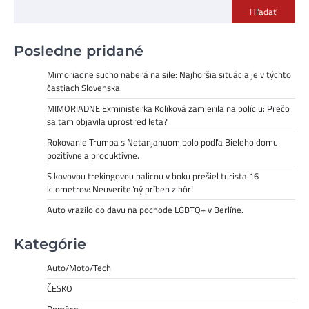
Hľadať
Posledne pridané
Mimoriadne sucho naberá na sile: Najhoršia situácia je v týchto
častiach Slovenska.
MIMORIADNE Exministerka Kolíková zamierila na políciu: Prečo
sa tam objavila uprostred leta?
Rokovanie Trumpa s Netanjahuom bolo podľa Bieleho domu
pozitívne a produktívne.
S kovovou trekingovou palicou v boku prešiel turista 16
kilometrov: Neuveriteľný príbeh z hôr!
Auto vrazilo do davu na pochode LGBTQ+ v Berlíne.
Kategórie
Auto/Moto/Tech
ČESKO