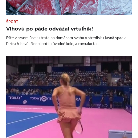
ŠPORT
Vlhovú po páde odvážal vrtuľník!
Ešte v prvom úseku trate na domácom svahu v stredisku Jasná spadla
Petra Vlhová. Nedokončila úvodné kolo, a rovnako tak…