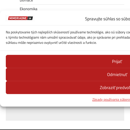
Domáce
Ekonomika
Kontakt
Spravujte súhlas so súb
Počasie
Na poskytovanie tých najlepších skúseností používame technológie, ako sú súbory coo
Počasie – cesty-zjazdnosť
s týmito technológiami nám umožní spracovávať údaje, ako je správanie pri prehliadan
súhlasu môže nepriaznivo ovplyvniť určité vlastnosti a funkcie.
Politika
Receptuj!
Prijať
Šport
Uncategorized
Odmietnuť
Zahraničné
Zobraziť predvo
Zaujímavosti
Zdravie, vzťahy, krása
Zásady používania súboro