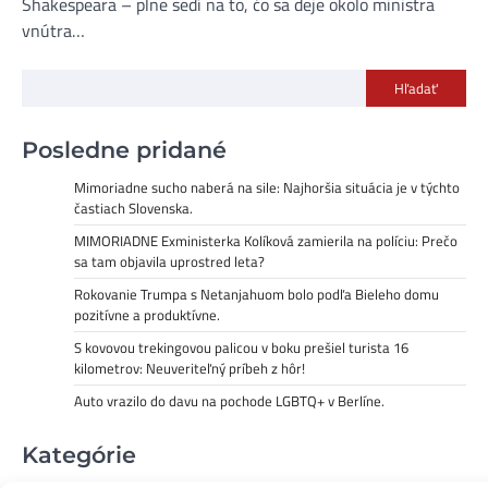
Shakespeara – plne sedí na to, čo sa deje okolo ministra
vnútra…
Hľadať
Posledne pridané
Mimoriadne sucho naberá na sile: Najhoršia situácia je v týchto
častiach Slovenska.
MIMORIADNE Exministerka Kolíková zamierila na políciu: Prečo
sa tam objavila uprostred leta?
Rokovanie Trumpa s Netanjahuom bolo podľa Bieleho domu
pozitívne a produktívne.
S kovovou trekingovou palicou v boku prešiel turista 16
kilometrov: Neuveriteľný príbeh z hôr!
Auto vrazilo do davu na pochode LGBTQ+ v Berlíne.
Kategórie