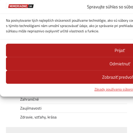
Auto/Moto/Tech
Spravujte súhlas so súb
ČESKO
Domáce
Na poskytovanie tých najlepších skúseností používame technológie, ako sú súbory coo
s týmito technológiami nám umožní spracovávať údaje, ako je správanie pri prehliadan
Ekonomika
súhlasu môže nepriaznivo ovplyvniť určité vlastnosti a funkcie.
Kontakt
Počasie
Prijať
Počasie – cesty-zjazdnosť
Odmietnuť
Politika
Receptuj!
Zobraziť predvo
Šport
Zásady používania súboro
Uncategorized
Zahraničné
Zaujímavosti
Zdravie, vzťahy, krása