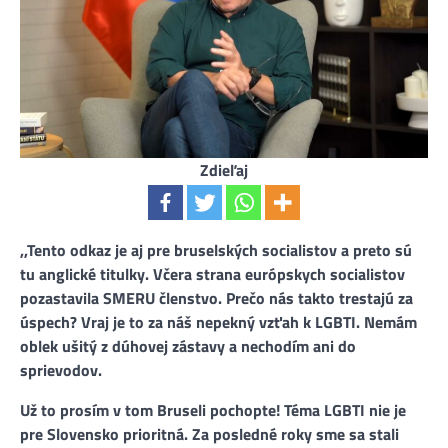
Zdieľaj
,,Tento odkaz je aj pre bruselských socialistov a preto sú
tu anglické titulky. Včera strana európskych socialistov
pozastavila SMERU členstvo. Prečo nás takto trestajú za
úspech? Vraj je to za náš nepekný vzťah k LGBTI. Nemám
oblek ušitý z dúhovej zástavy a nechodím ani do
sprievodov.
Už to prosím v tom Bruseli pochopte! Téma LGBTI nie je
pre Slovensko prioritná. Za posledné roky sme sa stali