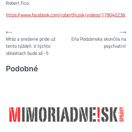
Robert Fico.
https://www.facebook.com/robertficosk/videos/1790402361
⟵
⟶
Navigácia
Mráz a sneženie príde už
Eňa Podzámska skončila na
v
tento týždeň. V týchto
psychiatrii!
článku
oblastiach bude až -5
Podobné