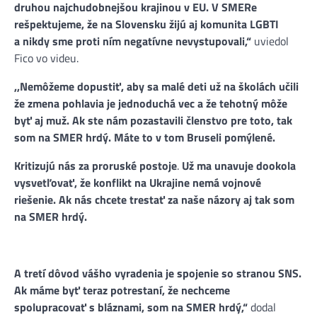
druhou najchudobnejšou krajinou v EU. V SMERe
rešpektujeme, že na Slovensku žijú aj komunita LGBTI
a nikdy sme proti ním negatívne nevystupovali,“
uviedol
Fico vo videu.
,,Nemôžeme dopustiť, aby sa malé deti už na školách učili
že zmena pohlavia je jednoduchá vec a že tehotný môže
byť aj muž. Ak ste nám pozastavili členstvo pre toto, tak
som na SMER hrdý. Máte to v tom Bruseli pomýlené.
Kritizujú nás za proruské postoje
.
Už ma unavuje dookola
vysvetľovať, že konflikt na Ukrajine nemá vojnové
riešenie. Ak nás chcete trestať za naše názory aj tak som
na SMER hrdý.
A tretí dôvod vášho vyradenia je spojenie so stranou SNS.
Ak máme byť teraz potrestaní, že nechceme
spolupracovať s bláznami, som na SMER hrdý,“
dodal