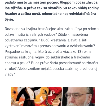
padalo mesto za mestom počnúc Aleppom počas zhruba
iba týždňa. A práve tak sa skončilo 50 rokov vlády rodiny
Asadov a začína nová, mimoriadne nepredvídateľná éra
Sýrie.
Rozpadne sa krajina beznádejne ako Irak a Líbya po rokoch
od zvrhnutia ich silných vodcov? Dôjde k masovému
odvetnému zabíjaniu? Budú kresťania, alaviti a šiiti
vystavení masovému prenasledovaniu a vyhladzovaniu?
Prepadne sa krajina, ktorá už prešla viac ako 13 rokmi
strašnej zástupnej vojny, do sektárskeho a frakčného
chaosu a pekla? Bude právo šaría presadzované so zbraňou
v ruke? Alebo vznikne nejaká podoba stabilnej prechodnej
vlády?