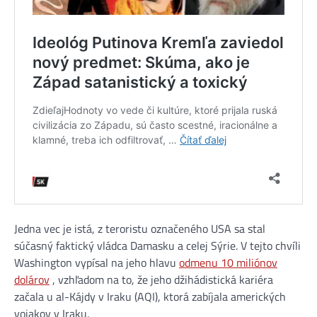
Jedna vec je istá, z teroristu označeného USA sa stal
súčasný faktický vládca Damasku a celej Sýrie. V tejto chvíli
Washington vypísal na jeho hlavu
odmenu 10 miliónov
dolárov
, vzhľadom na to, že jeho džihádistická kariéra
začala u al-Kájdy v Iraku (AQI), ktorá zabíjala amerických
vojakov v Iraku.