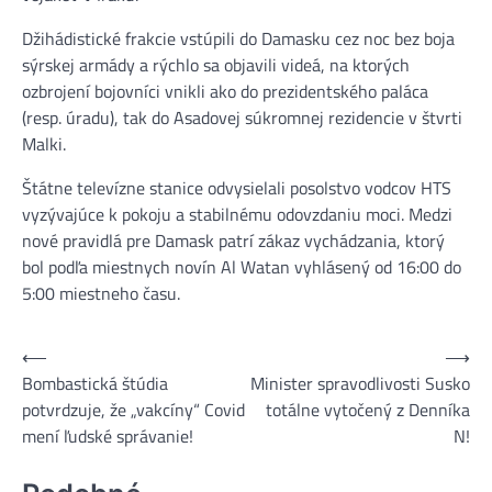
Džihádistické frakcie vstúpili do Damasku cez noc bez boja
sýrskej armády a rýchlo sa objavili videá, na ktorých
ozbrojení bojovníci vnikli ako do prezidentského paláca
(resp. úradu), tak do Asadovej súkromnej rezidencie v štvrti
Malki.
Štátne televízne stanice odvysielali posolstvo vodcov HTS
vyzývajúce k pokoju a stabilnému odovzdaniu moci. Medzi
nové pravidlá pre Damask patrí zákaz vychádzania, ktorý
bol podľa miestnych novín Al Watan vyhlásený od 16:00 do
5:00 miestneho času.
⟵
⟶
Navigácia
Bombastická štúdia
Minister spravodlivosti Susko
v
potvrdzuje, že „vakcíny“ Covid
totálne vytočený z Denníka
článku
mení ľudské správanie!
N!