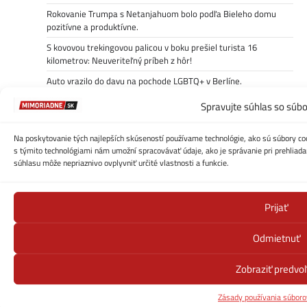
Rokovanie Trumpa s Netanjahuom bolo podľa Bieleho domu
pozitívne a produktívne.
S kovovou trekingovou palicou v boku prešiel turista 16
kilometrov: Neuveriteľný príbeh z hôr!
Auto vrazilo do davu na pochode LGBTQ+ v Berlíne.
Spravujte súhlas so súb
Kategórie
Auto/Moto/Tech
Na poskytovanie tých najlepších skúseností používame technológie, ako sú súbory coo
s týmito technológiami nám umožní spracovávať údaje, ako je správanie pri prehliadan
ČESKO
súhlasu môže nepriaznivo ovplyvniť určité vlastnosti a funkcie.
Domáce
Ekonomika
Prijať
Kontakt
Odmietnuť
Počasie
Počasie – cesty-zjazdnosť
Zobraziť predvo
Politika
Zásady používania súboro
Receptuj!