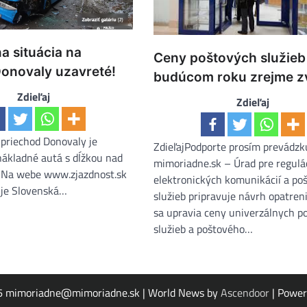
a situácia na
Ceny poštových služieb
Donovaly uzavreté!
budúcom roku zrejme z
Zdieľaj
Zdieľaj
 priechod Donovaly je
ZdieľajPodporte prosím prevádzk
nákladné autá s dĺžkou nad
mimoriadne.sk – Úrad pre regulá
. Na webe www.zjazdnost.sk
elektronických komunikácií a po
uje Slovenská…
služieb pripravuje návrh opatren
sa upravia ceny univerzálnych p
služieb a poštového…
26
mimoriadne@mimoriadne.sk | World News by
Ascendoor
| Powe