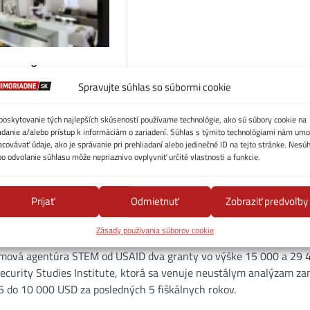
Spravujte súhlas so súbormi cookie
poskytovanie tých najlepších skúseností používame technológie, ako sú súbory cookie na
adanie a/alebo prístup k informáciám o zariadení. Súhlas s týmito technológiami nám umo
acovávať údaje, ako je správanie pri prehliadaní alebo jedinečné ID na tejto stránke. Nesú
bo odvolanie súhlasu môže nepriaznivo ovplyvniť určité vlastnosti a funkcie.
Prijať
Odmietnuť
Zobraziť predvoľby
Zásady používania súborov cookie
umová agentúra STEM od USAID dva granty vo výške 15 000 a 29 
curity Studies Institute, ktorá sa venuje neustálym analýzam 
d 5 do 10 000 USD za posledných 5 fiškálnych rokov.