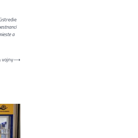
ústredie
estnanci
mieste a
a vojny
⟶