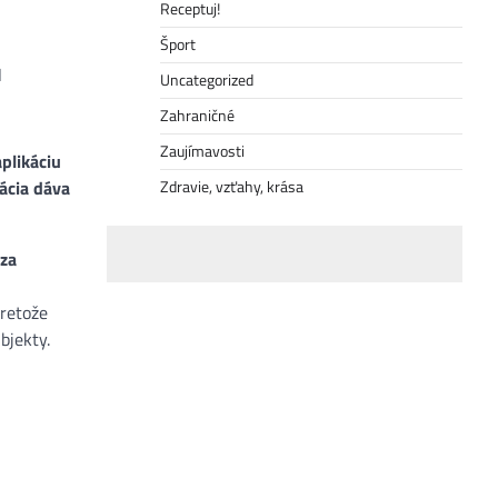
Receptuj!
Šport
ú
Uncategorized
Zahraničné
Zaujímavosti
plikáciu
Zdravie, vzťahy, krása
ácia dáva
 za
pretože
bjekty.