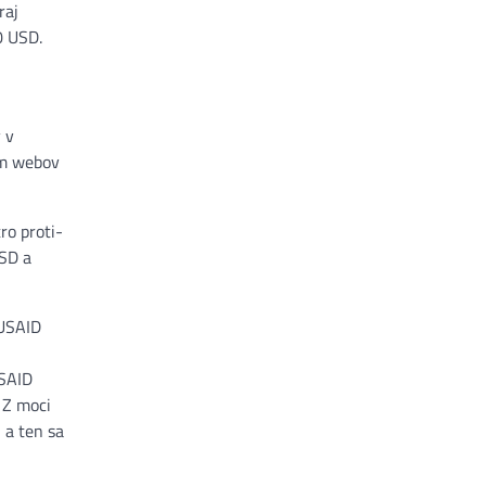
raj
0 USD.
 v
om webov
ro proti-
SD a
 USAID
USAID
 Z moci
 a ten sa