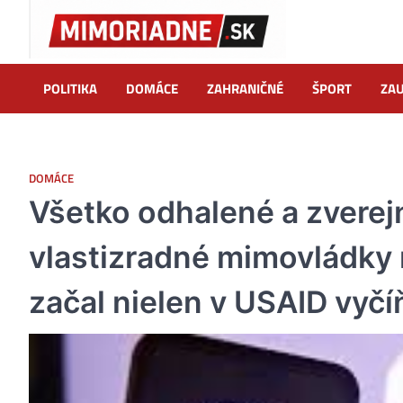
Skip
to
content
POLITIKA
DOMÁCE
ZAHRANIČNÉ
ŠPORT
ZAU
DOMÁCE
Všetko odhalené a zverej
vlastizradné mimovládky
začal nielen v USAID vyčí