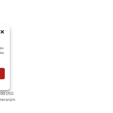
žní
hlas
400 USD.
zameraným