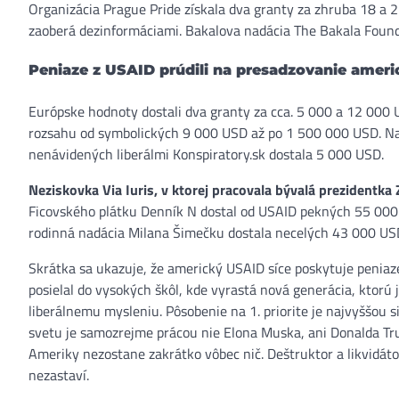
Organizácia Prague Pride získala dva granty za zhruba 18 a 
zaoberá dezinformáciami. Bakalova nadácia The Bakala Foun
Peniaze z USAID prúdili na presadzovanie amer
Európske hodnoty dostali dva granty za cca. 5 000 a 12 000 
rozsahu od symbolických 9 000 USD až po 1 500 000 USD. 
nenávidených liberálmi Konspiratory.sk dostala 5 000 USD.
Neziskovka Via Iuris, v ktorej pracovala bývalá prezidentk
Ficovského plátku Denník N dostal od USAID pekných 55 000
rodinná nadácia Milana Šimečku dostala necelých 43 000 US
Skrátka sa ukazuje, že americký USAID síce poskytuje penia
posielal do vysokých škôl, kde vyrastá nová generácia, ktorú
liberálnemu mysleniu. Pôsobenie na 1. priorite je najvyššou 
svetu je samozrejme prácou nie Elona Muska, ani Donalda Tru
Ameriky nezostane zakrátko vôbec nič. Deštruktor a likvidáto
nezastaví.