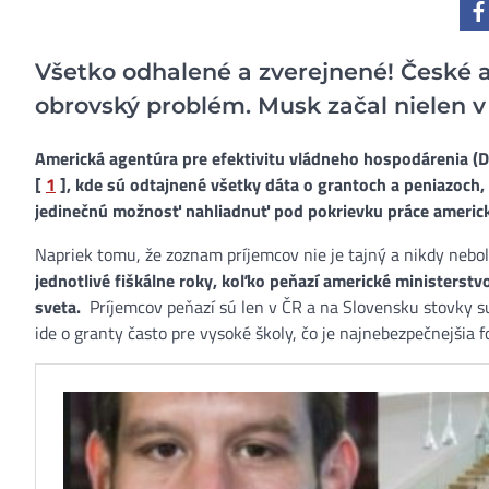
Všetko odhalené a zverejnené! České 
obrovský problém. Musk začal nielen v
Americká agentúra pre efektivitu vládneho hospodárenia (
[
1
], kde sú odtajnené všetky dáta o grantoch a peniazoch,
jedinečnú možnosť nahliadnuť pod pokrievku práce americké
Napriek tomu, že zoznam príjemcov nie je tajný a nikdy nebo
jednotlivé fiškálne roky, koľko peňazí americké ministerstv
sveta.
Príjemcov peňazí sú len v ČR a na Slovensku stovky su
ide o granty často pre vysoké školy, čo je najnebezpečnejšia 