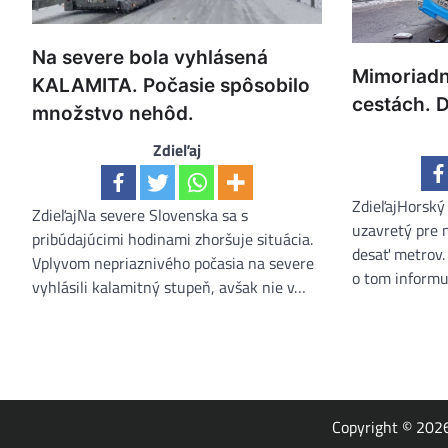
Na severe bola vyhlásená
Mimoriadn
KALAMITA. Počasie spôsobilo
cestách. 
množstvo nehôd.
Zdieľaj
ZdieľajHorský
ZdieľajNa severe Slovenska sa s
uzavretý pre 
pribúdajúcimi hodinami zhoršuje situácia.
desať metrov
Vplyvom nepriaznivého počasia na severe
o tom inform
vyhlásili kalamitný stupeň, avšak nie v…
Copyright © 20