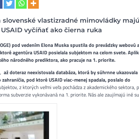
a slovenské vlastizradné mimovládky maj
 USAID vyčíňať ako čierna ruka
DOGE) pod vedením Elona Muska spustila do prevádzky webovú a
 ktoré agentúra USAID posielala subjektom na celom svete. Aplik
ho národného prediktora, ako pracuje na 1. priorite.
l,
až doteraz neexistovala databáza, ktorá by súhrnne ukazovala
o zahraničia, pod ktoré USAID viac-menej spadala, poslalo do
bjektov, z ktorých veľmi veľa pochádza z akademického sektora, 
forma subverzie vykonávaná na 1. priorite. Nás ale zaujímajú iné su