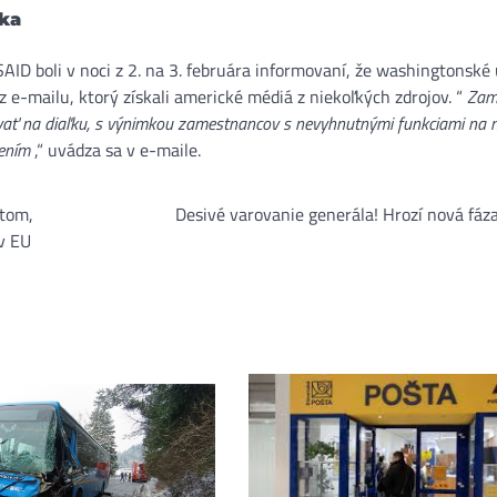
uka
D boli v noci z 2. na 3. februára informovaní, že washingtonské 
 e-mailu, ktorý získali americké médiá z niekoľkých zdrojov. “
Zam
covať na diaľku, s výnimkou zamestnancov s nevyhnutnými funkciami na 
dením
,“ uvádza sa v e-maile.
átom,
Desivé varovanie generála! Hrozí nová fáz
v EU