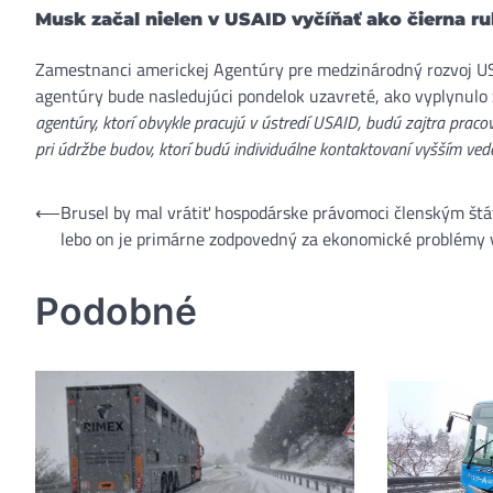
Musk začal nielen v USAID vyčíňať ako čierna r
Zamestnanci americkej Agentúry pre medzinárodný rozvoj USAI
agentúry bude nasledujúci pondelok uzavreté, ako vyplynulo z
agentúry, ktorí obvykle pracujú v ústredí USAID, budú zajtra pra
pri údržbe budov, ktorí budú individuálne kontaktovaní vyšším ve
⟵
Brusel by mal vrátiť hospodárske právomoci členským št
Navigácia
lebo on je primárne zodpovedný za ekonomické problémy 
v
článku
Podobné