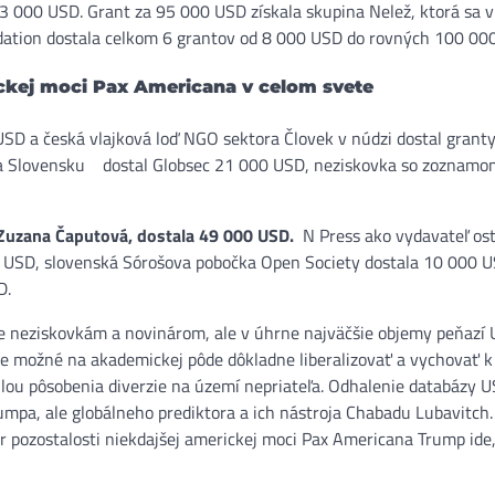
23 000 USD. Grant za 95 000 USD získala skupina Nelež, ktorá sa v
dation dostala celkom 6 grantov od 8 000 USD do rovných 100 00
ickej moci Pax Americana v celom svete
USD a česká vlajková loď NGO sektora Človek v núdzi dostal granty
Na Slovensku
dostal Globsec 21 000 USD, neziskovka so zoznam
a Zuzana Čaputová, dostala 49 000 USD.
N Press ako vydavateľ ost
 USD, slovenská Sórošova pobočka Open Society dostala 10 000 U
D.
ze neziskovkám a novinárom, ale v úhrne najväčšie objemy peňazí
 je možné na akademickej pôde dôkladne liberalizovať a vychovať k
silou pôsobenia diverzie na území nepriateľa. Odhalenie databázy 
mpa, ale globálneho prediktora a ich nástroja Chabadu Lubavitch.
r pozostalosti niekdajšej americkej moci Pax Americana Trump ide,