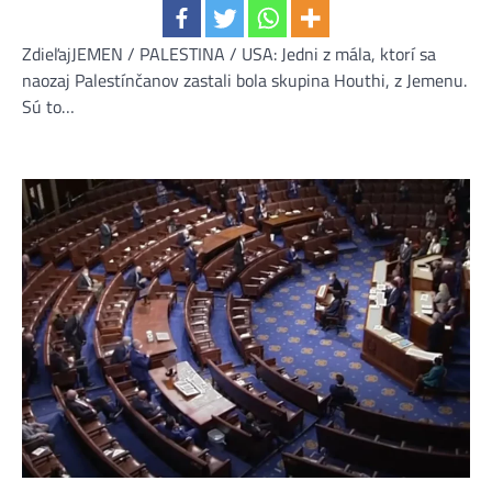
ZdieľajJEMEN / PALESTINA / USA: Jedni z mála, ktorí sa
naozaj Palestínčanov zastali bola skupina Houthi, z Jemenu.
Sú to…