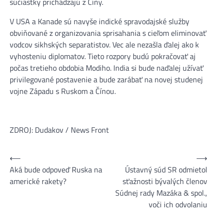
súčiastky prichádzajú z Číny.
V USA a Kanade sú navyše indické spravodajské služby
obviňované z organizovania sprisahania s cieľom eliminovať
vodcov sikhských separatistov. Vec ale nezašla ďalej ako k
vyhosteniu diplomatov. Tieto rozpory budú pokračovať aj
počas tretieho obdobia Modiho. India si bude naďalej užívať
privilegované postavenie a bude zarábať na novej studenej
vojne Západu s Ruskom a Čínou.
ZDROJ: Dudakov / News Front
⟵
⟶
Navigácia
Aká bude odpoveď Ruska na
Ústavný súd SR odmietol
v
americké rakety?
sťažnosti bývalých členov
článku
Súdnej rady Mazáka & spol.,
voči ich odvolaniu