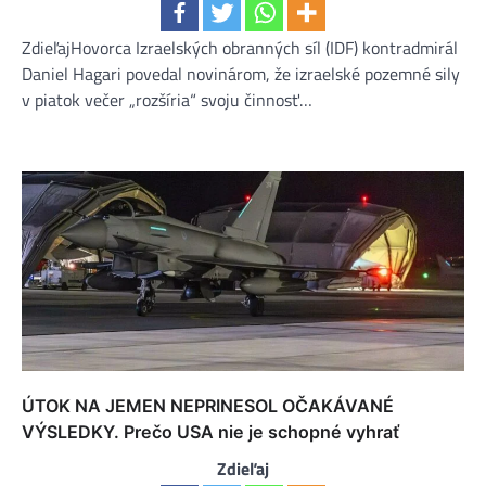
ZdieľajHovorca Izraelských obranných síl (IDF) kontradmirál
Daniel Hagari povedal novinárom, že izraelské pozemné sily
v piatok večer „rozšíria“ svoju činnosť…
ÚTOK NA JEMEN NEPRINESOL OČAKÁVANÉ
VÝSLEDKY. Prečo USA nie je schopné vyhrať
Zdieľaj