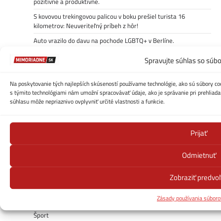
pozitívne a produktívne.
S kovovou trekingovou palicou v boku prešiel turista 16
kilometrov: Neuveriteľný príbeh z hôr!
Auto vrazilo do davu na pochode LGBTQ+ v Berlíne.
Spravujte súhlas so súb
Kategórie
Auto/Moto/Tech
Na poskytovanie tých najlepších skúseností používame technológie, ako sú súbory coo
s týmito technológiami nám umožní spracovávať údaje, ako je správanie pri prehliadan
ČESKO
súhlasu môže nepriaznivo ovplyvniť určité vlastnosti a funkcie.
Domáce
Ekonomika
Prijať
Kontakt
Odmietnuť
Počasie
Počasie – cesty-zjazdnosť
Zobraziť predvo
Politika
Zásady používania súboro
Receptuj!
Šport