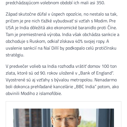
predchádzajúcom volebnom období ich mali asi 350.
Západ skutočne dúfal v úspech opozície, no nestalo sa tak,
pričom je pre nich ťažké vybudovať si vzťah s Modim. Pre
USA je India dôležitá ako ekonomické baranidlo proti Číne.
Tam je premiestnená výroba. India však obchádza sankcie a
obchoduje s Ruskom, odkiaľ získava 40% svojej ropy. A
uvalenie sankcií na Naí Dillí by podkopalo celú protičínsku
stratégiu.
V predvečer volieb sa India rozhodla vrátiť domov 100 ton
zlata, ktoré sú od 90. rokov uložené v „Bank of England“.
Vyostrené sú aj vzťahy s bývalou metropolou. Nenadarmo
boli dokonca prehľadané kancelárie „BBC India“ potom, ako
obvinili Modiho z islamofóbie.