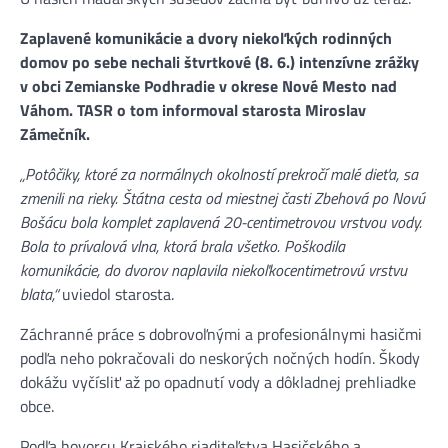
Zaplavené komunikácie a dvory niekoľkých rodinných
domov po sebe nechali štvrtkové (8. 6.) intenzívne zrážky
v obci Zemianske Podhradie v okrese Nové Mesto nad
Váhom. TASR o tom informoval starosta Miroslav
Zámečník.
„Potôčiky, ktoré za normálnych okolností prekročí malé dieťa, sa
zmenili na rieky. Štátna cesta od miestnej časti Zbehová po Novú
Bošácu bola komplet zaplavená 20-centimetrovou vrstvou vody.
Bola to prívalová vlna, ktorá brala všetko. Poškodila
komunikácie, do dvorov naplavila niekoľkocentimetrovú vrstvu
blata,“
uviedol starosta.
Záchranné práce s dobrovoľnými a profesionálnymi hasičmi
podľa neho pokračovali do neskorých nočných hodín. Škody
dokážu vyčísliť až po opadnutí vody a dôkladnej prehliadke
obce.
Podľa hovorcu Krajského riaditeľstva Hasičského a