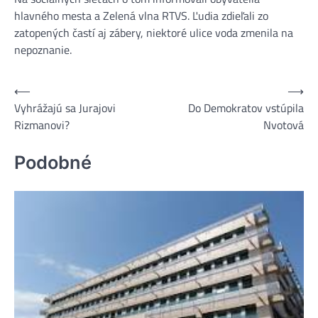
hlavného mesta a Zelená vlna RTVS. Ľudia zdieľali zo
zatopených častí aj zábery, niektoré ulice voda zmenila na
nepoznanie.
⟵
⟶
Navigácia
Vyhrážajú sa Jurajovi
Do Demokratov vstúpila
v
Rizmanovi?
Nvotová
článku
Podobné