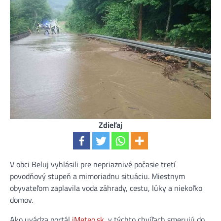
Zdieľaj
V obci Beluj vyhlásili pre nepriaznivé počasie tretí
povodňový stupeň a mimoriadnu situáciu. Miestnym
obyvateľom zaplavila voda záhrady, cestu, lúky a niekoľko
domov.
Ako uvádza portál
iMeteo.sk
, v týchto chvíľach smerujú do