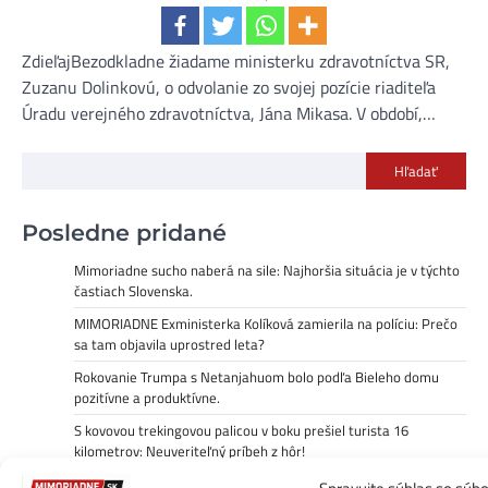
ZdieľajBezodkladne žiadame ministerku zdravotníctva SR,
Zuzanu Dolinkovú, o odvolanie zo svojej pozície riaditeľa
Úradu verejného zdravotníctva, Jána Mikasa. V období,…
Hľadať
Posledne pridané
Mimoriadne sucho naberá na sile: Najhoršia situácia je v týchto
častiach Slovenska.
MIMORIADNE Exministerka Kolíková zamierila na políciu: Prečo
sa tam objavila uprostred leta?
Rokovanie Trumpa s Netanjahuom bolo podľa Bieleho domu
pozitívne a produktívne.
S kovovou trekingovou palicou v boku prešiel turista 16
kilometrov: Neuveriteľný príbeh z hôr!
Auto vrazilo do davu na pochode LGBTQ+ v Berlíne.