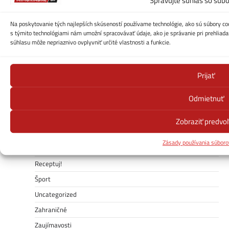
Spravujte súhlas so súb
Kategórie
Na poskytovanie tých najlepších skúseností používame technológie, ako sú súbory coo
s týmito technológiami nám umožní spracovávať údaje, ako je správanie pri prehliadan
Auto/Moto/Tech
súhlasu môže nepriaznivo ovplyvniť určité vlastnosti a funkcie.
ČESKO
Domáce
Prijať
Ekonomika
Odmietnuť
Kontakt
Počasie
Zobraziť predvo
Počasie – cesty-zjazdnosť
Zásady používania súboro
Politika
Receptuj!
Šport
Uncategorized
Zahraničné
Zaujímavosti