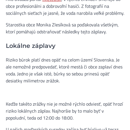
obce profesionálni a dobrovoľní hasiči. Z fotografií na
sociálnych sieťach je jasné, že voda narobila veľké problémy.
Starostka obce Monika Zlesíková sa poďakovala všetkým,
ktorí pomáhajú odstraňovať následky tejto záplavy.
Lokálne záplavy
Riziko búrok platí dnes opäť na celom území Slovenska. Je
ale nemožné predpovedať, ktoré mestá či obce zaplaví dnes
voda. Jedno je však isté, búrky so sebou prinesú opäť
desiatky milimetrov zrážok.
Keďže takéto zrážky nie je možné rýchlo odviesť, opäť hrozí
riziko lokálnych záplav. Najhoršie by to malo byť v
popoludní, teda od 12:00 do 18:00.
U našich maďarských susedov začína byť búrlivo už teraz.