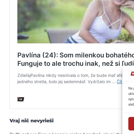
Na 
ukl
spr
ale
Vraj nič nevyrieši