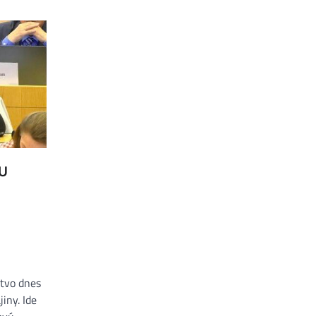
U
stvo dnes
iny. Ide