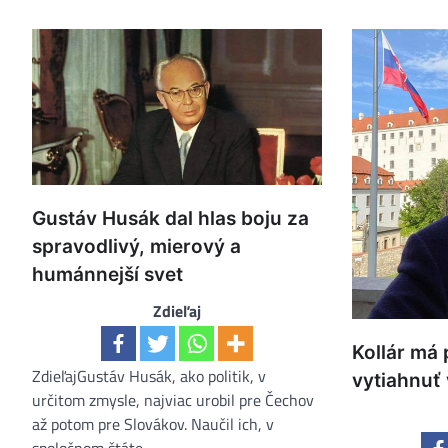
Gustáv Husák dal hlas boju za
spravodlivý, mierový a
humánnejší svet
Zdieľaj
Kollár má 
ZdieľajGustáv Husák, ako politik, v
vytiahnuť 
určitom zmysle, najviac urobil pre Čechov
až potom pre Slovákov. Naučil ich, v