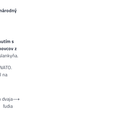
inárodný
nutím s
novcov z
slankyňa.
 NATO.
l na
n dvaja
⟶
ľudia