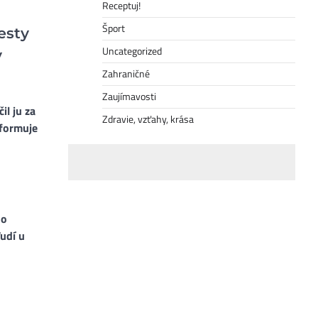
Receptuj!
Šport
esty
Uncategorized
v
Zahraničné
Zaujímavosti
l ju za
Zdravie, vzťahy, krása
nformuje
,
ho
ľudí u