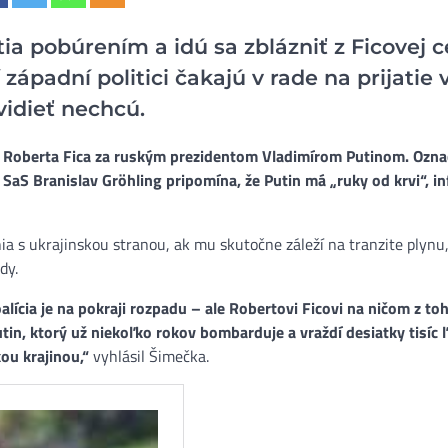
štia pobúrením a idú sa zblázniť z Ficovej c
západní politici čakajú v rade na prijatie 
vidieť nechcú.
a Roberta Fica za ruským prezidentom Vladimírom Putinom. Označi
aS Branislav Gröhling pripomína, že Putin má „ruky od krvi“, i
a s ukrajinskou stranou, ak mu skutočne záleží na tranzite plynu
dy.
oalícia je na pokraji rozpadu – ale Robertovi Ficovi na ničom z to
tin, ktorý už niekoľko rokov bombarduje a vraždí desiatky tisíc 
ou krajinou,“
vyhlásil Šimečka.