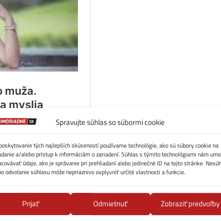
Spravujte súhlas so súbormi cookie
poskytovanie tých najlepších skúseností používame technológie, ako sú súbory cookie na
adanie a/alebo prístup k informáciám o zariadení. Súhlas s týmito technológiami nám umo
acovávať údaje, ako je správanie pri prehliadaní alebo jedinečné ID na tejto stránke. Nesú
bo odvolanie súhlasu môže nepriaznivo ovplyvniť určité vlastnosti a funkcie.
Prijať
Odmietnuť
Zobraziť predvoľby