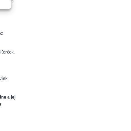
Kyjeve,
ez
 Korčok.
viek
ne a jej
a