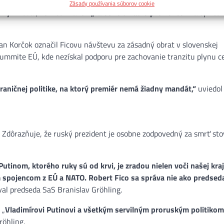
 Šimečka tvrdí, že otázku plynového tranzitu mal premiér riešiť v 
Zásady používania súborov cookie
dky“
. Dodal, že Fico hrá len
„falošné divadlo pre voličov“
a týmto
an Korčok označil Ficovu návštevu za zásadný obrat v slovenskej
a summite EÚ, kde nezískal podporu pre zachovanie tranzitu plynu c
ahraničnej politike, na ktorý premiér nemá žiadny mandát,“
uviedol
. Zdôrazňuje, že ruský prezident je osobne zodpovedný za smrť sto
inom, ktorého ruky sú od krvi, je zradou nielen voči našej kraji
m spojencom z EÚ a NATO. Robert Fico sa správa nie ako predsed
al predseda SaS
Branislav Gröhling.
 „
Vladimírovi Putinovi a všetkým servilným proruským politikom
röhling.