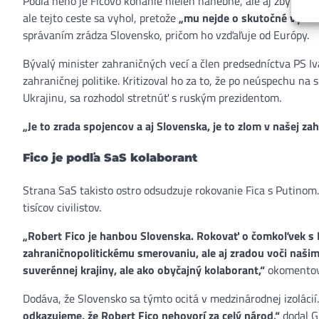
Podľa neho je Ficovo konanie nielen hanebné, ale aj zbytočné.
ale tejto ceste sa vyhol, pretože
„mu nejde o skutočné výsle
správaním zrádza Slovensko, pričom ho vzďaľuje od Európy.
Bývalý minister zahraničných vecí a člen predsedníctva PS Iv
zahraničnej politike. Kritizoval ho za to, že po neúspechu n
Ukrajinu, sa rozhodol stretnúť s ruským prezidentom.
„Je to zrada spojencov a aj Slovenska, je to zlom v našej z
Fico je podľa SaS kolaborant
Strana SaS takisto ostro odsudzuje rokovanie Fica s Putinom
tisícov civilistov.
„Robert Fico je hanbou Slovenska. Rokovať o čomkoľvek s Put
zahraničnopolitickému smerovaniu, ale aj zradou voči naši
suverénnej krajiny, ale ako obyčajný kolaborant,“
okomentov
Dodáva, že Slovensko sa týmto ocitá v medzinárodnej izolácií.
odkazujeme, že Robert Fico nehovorí za celý národ,“
dodal
G