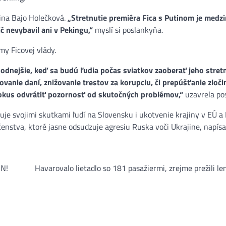
ina Bajo Holečková.
„Stretnutie premiéra Fica s Putinom je medz
č nevybavil ani v Pekingu,“
myslí si poslankyňa.
my Ficovej vlády.
ýhodnejšie, keď sa budú ľudia počas sviatkov zaoberať jeho stret
vanie daní, znižovanie trestov za korupciu, či prepúšťanie zloči
 pokus odvrátiť pozornosť od skutočných problémov,“
uzavrela po
uje svojimi skutkami ľudí na Slovensku i ukotvenie krajiny v EÚ a
nstva, ktoré jasne odsudzuje agresiu Ruska voči Ukrajine, napísa
 N!
Havarovalo lietadlo so 181 pasažiermi, zrejme prežili le