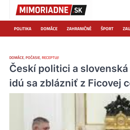
Skip
to
content
POLITIKA
DOMÁCE
ZAHRANIČNÉ
ŠPORT
ZAU
DOMÁCE
,
POČASIE
,
RECEPTUJ!
Českí politici a slovensk
idú sa zblázniť z Ficovej