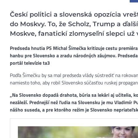
Českí politici a slovenská opozícia vre
do Moskvy. To, že Scholz, Trump a ďalší 
Moskve, fanatickí zlomyseľní slepci už 
Predseda hnutia PS Michal Šimečka kritizuje cestu premiér
hanbu pre Slovensko a zradu národných záujmov. Predseda S
portál televízie ta3
Podľa Šimečku by sa mal predseda vlády sústrediť na rokovani
namiesto toho, aby robil Slovensko súčasťou ruskej propagan
„Na Slovensko dopadá drahota, búria sa lekári aj učitelia, k
nezáleží. Prednejší než ľudia na Slovensku je mu Vladimír Pu
nášho suseda, a pre ktorého režim je Slovensko nepriateľsk