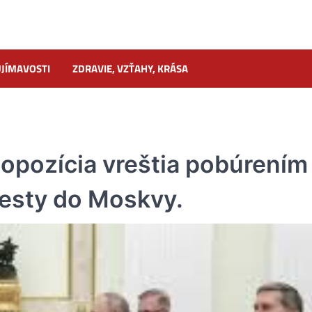
JÍMAVOSTI
ZDRAVIE, VZŤAHY, KRÁSA
á opozícia vreštia pobúrením
 cesty do Moskvy.