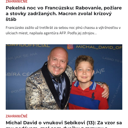
ZAHRANIČNÉ
Pekelná noc vo Francúzsku: Rabovanie, požiare
a stovky zadržaných. Macron zvolal krízový
štáb
Francúzsko zažilo už tretíkrát za sebou noc plnú chaosu a výtržnosťou v
uliciach miest, napísala agentúra AFP. Podľa jej zdrojov…
ZAHRANIČNÉ
Michal David o vnukovi Sebíkovi (13): Za vzor sa