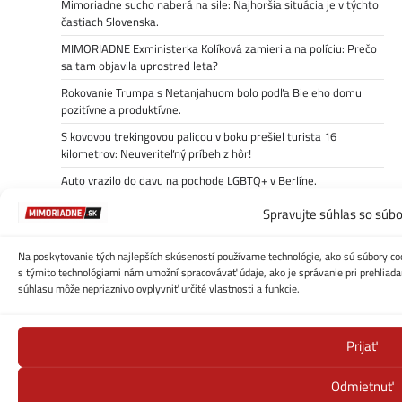
Mimoriadne sucho naberá na sile: Najhoršia situácia je v týchto
častiach Slovenska.
MIMORIADNE Exministerka Kolíková zamierila na políciu: Prečo
sa tam objavila uprostred leta?
Rokovanie Trumpa s Netanjahuom bolo podľa Bieleho domu
pozitívne a produktívne.
S kovovou trekingovou palicou v boku prešiel turista 16
kilometrov: Neuveriteľný príbeh z hôr!
Auto vrazilo do davu na pochode LGBTQ+ v Berlíne.
Spravujte súhlas so súb
Kategórie
Auto/Moto/Tech
Na poskytovanie tých najlepších skúseností používame technológie, ako sú súbory coo
s týmito technológiami nám umožní spracovávať údaje, ako je správanie pri prehliadan
ČESKO
súhlasu môže nepriaznivo ovplyvniť určité vlastnosti a funkcie.
Domáce
Ekonomika
Prijať
Kontakt
Odmietnuť
Počasie