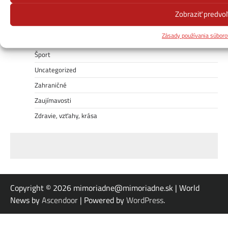
Počasie – cesty-zjazdnosť
Zobraziť predvo
Politika
Zásady používania súboro
Receptuj!
Šport
Uncategorized
Zahraničné
Zaujímavosti
Zdravie, vzťahy, krása
Copyright © 2026
mimoriadne@mimoriadne.sk | World
News by
Ascendoor
| Powered by
WordPress
.