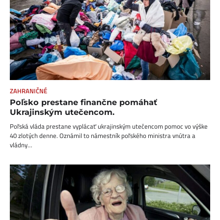
ZAHRANIČNÉ
Poľsko prestane finančne pomáhať
Ukrajinským utečencom.
Poľská vláda prestane vyplácať ukrajinským utečencom pomoc vo výške
40 zlotých denne. Oznámil to námestník poľského ministra vnútra a
vládny…