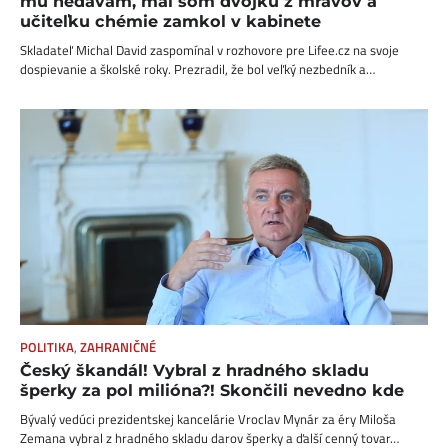
mu nedávam, mal som dvojku z mravov a
učiteľku chémie zamkol v kabinete
Skladateľ Michal David zaspomínal v rozhovore pre Lifee.cz na svoje
dospievanie a školské roky. Prezradil, že bol veľký nezbedník a…
POLITIKA
,
ZAHRANIČNÉ
Český škandál! Vybral z hradného skladu
šperky za pol milióna?! Skončili nevedno kde
Bývalý vedúci prezidentskej kancelárie Vroclav Mynár za éry Miloša
Zemana vybral z hradného skladu darov šperky a ďalší cenný tovar…