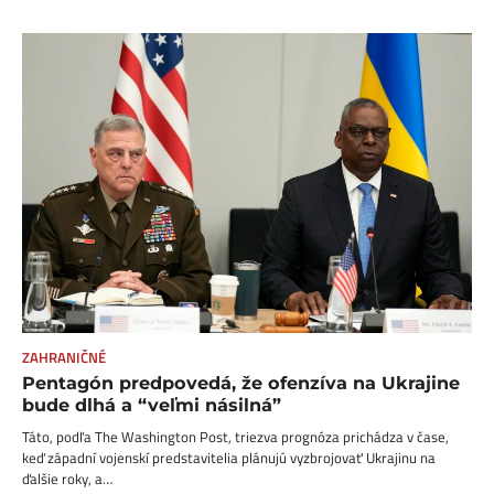
ZAHRANIČNÉ
Pentagón predpovedá, že ofenzíva na Ukrajine
bude dlhá a “veľmi násilná”
Táto, podľa The Washington Post, triezva prognóza prichádza v čase,
keď západní vojenskí predstavitelia plánujú vyzbrojovať Ukrajinu na
ďalšie roky, a…