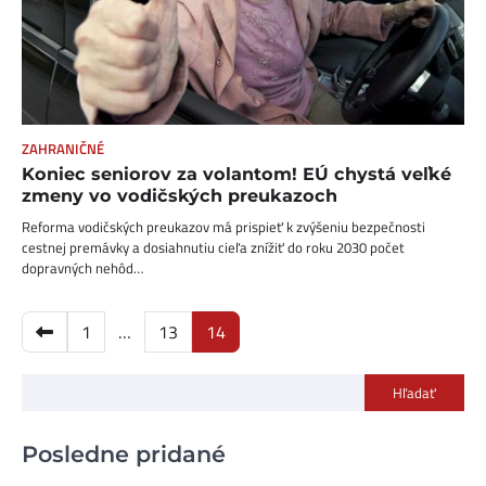
ZAHRANIČNÉ
Koniec seniorov za volantom! EÚ chystá veľké
zmeny vo vodičských preukazoch
Reforma vodičských preukazov má prispieť k zvýšeniu bezpečnosti
cestnej premávky a dosiahnutiu cieľa znížiť do roku 2030 počet
dopravných nehôd…
Stránkovanie
1
…
13
14
príspevkov
Hľadať
Posledne pridané