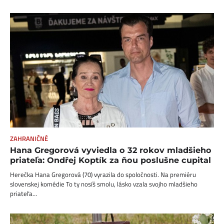
ZAHRANIČNÉ
Hana Gregorová vyviedla o 32 rokov mladšieho
priateľa: Ondřej Koptík za ňou poslušne cupital
Herečka Hana Gregorová (70) vyrazila do spoločnosti. Na premiéru
slovenskej komédie To ty nosíš smolu, lásko vzala svojho mladšieho
priateľa…